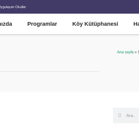
Uygulayan Okullar
ızda
Programlar
Köy Kütüphanesi
H
Ana sayfa
»